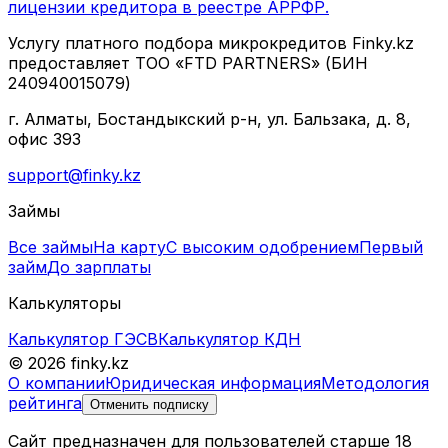
лицензии кредитора в реестре АРРФР.
Услугу платного подбора микрокредитов Finky.kz
предоставляет ТОО «FTD PARTNERS» (БИН
240940015079)
г. Алматы, Бостандыкский р-н, ул. Бальзака, д. 8,
офис 393
support@finky.kz
Займы
Все займы
На карту
С высоким одобрением
Первый
займ
До зарплаты
Калькуляторы
Калькулятор ГЭСВ
Калькулятор КДН
© 2026 finky.kz
О компании
Юридическая информация
Методология
рейтинга
Отменить подписку
Сайт предназначен для пользователей старше 18