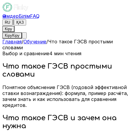
Өнімдер
Білім
FAQ
|
RU
ҚАЗ
Кіру
Кіру
Кіру
Главная
/
Обучение
/
Что такое ГЭСВ простыми
словами
Выбор и сравнение
4
мин чтения
Что такое ГЭСВ простыми
словами
Понятное объяснение ГЭСВ (годовой эффективной
ставки вознаграждения): формула, пример расчёта,
зачем знать и как использовать для сравнения
кредитов.
Что такое ГЭСВ и зачем она
нужна