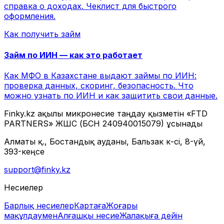
справка о доходах. Чеклист для быстрого
оформления.
Как получить займ
Займ по ИИН — как это работает
Как МФО в Казахстане выдают займы по ИИН:
проверка данных, скоринг, безопасность. Что
можно узнать по ИИН и как защитить свои данные.
Finky.kz ақылы микронесие таңдау қызметін «FTD
PARTNERS» ЖШС (БСН 240940015079) ұсынады
Алматы қ., Бостандық ауданы, Бальзак к-сі, 8-үй,
393-кеңсе
support@finky.kz
Несиелер
Барлық несиелер
Картаға
Жоғары
мақұлдаумен
Алғашқы несие
Жалақыға дейін