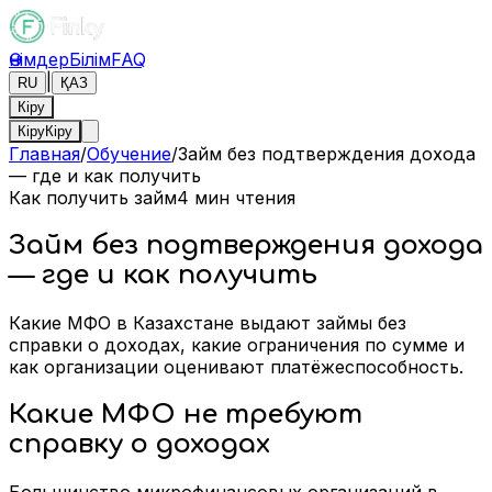
Өнімдер
Білім
FAQ
|
RU
ҚАЗ
Кіру
Кіру
Кіру
Главная
/
Обучение
/
Займ без подтверждения дохода
— где и как получить
Как получить займ
4
мин чтения
Займ без подтверждения дохода
— где и как получить
Какие МФО в Казахстане выдают займы без
справки о доходах, какие ограничения по сумме и
как организации оценивают платёжеспособность.
Какие МФО не требуют
справку о доходах
Большинство микрофинансовых организаций в