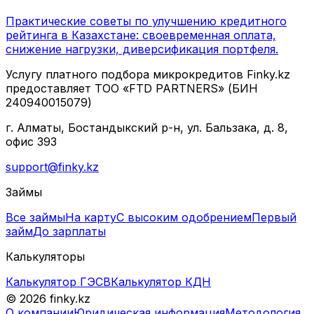
Практические советы по улучшению кредитного
рейтинга в Казахстане: своевременная оплата,
снижение нагрузки, диверсификация портфеля.
Услугу платного подбора микрокредитов Finky.kz
предоставляет ТОО «FTD PARTNERS» (БИН
240940015079)
г. Алматы, Бостандыкский р-н, ул. Бальзака, д. 8,
офис 393
support@finky.kz
Займы
Все займы
На карту
С высоким одобрением
Первый
займ
До зарплаты
Калькуляторы
Калькулятор ГЭСВ
Калькулятор КДН
© 2026 finky.kz
О компании
Юридическая информация
Методология