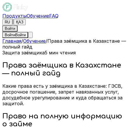
Продукты
Обучение
FAQ
|
RU
ҚАЗ
Войти
Войти
Войти
Главная
/
Обучение
/
Права заёмщика в Казахстане —
полный гайд
Защита заёмщика
5
мин чтения
Права заёмщика в Казахстане
— полный гайд
Какие права есть у заёмщика в Казахстане: ГЭСВ,
досрочное погашение, запрет навязанных услуг,
досудебное урегулирование и куда обращаться за
защитой.
Право на полную информацию
о займе