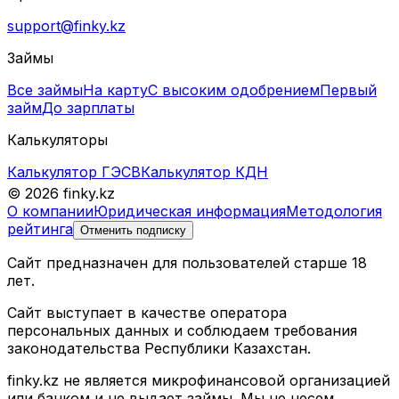
support@finky.kz
Займы
Все займы
На карту
С высоким одобрением
Первый
займ
До зарплаты
Калькуляторы
Калькулятор ГЭСВ
Калькулятор КДН
© 2026 finky.kz
О компании
Юридическая информация
Методология
рейтинга
Отменить подписку
Сайт предназначен для пользователей старше 18
лет.
Сайт выступает в качестве оператора
персональных данных и соблюдаем требования
законодательства Республики Казахстан.
finky.kz не является микрофинансовой организацией
или банком и не выдает займы. Мы не несем