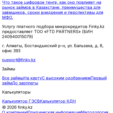
Что такое цифровое тенге, как оно повлияет на
рынок займов в Казахстане, преимущества для
заёмщиков, сроки внедрения и перспективы для
МФО.
Услугу платного подбора микрокредитов Finky.kz
предоставляет ТОО «FTD PARTNERS» (БИН
240940015079)
г. Алматы, Бостандыкский р-н, ул. Бальзака, д. 8,
офис 393
support@finky.kz
Займы
Все займы
На карту
С высоким одобрением
Первый
займ
До зарплаты
Калькуляторы
Калькулятор ГЭСВ
Калькулятор КДН
© 2026 finky.kz
О компании
Юридическая информация
Методология