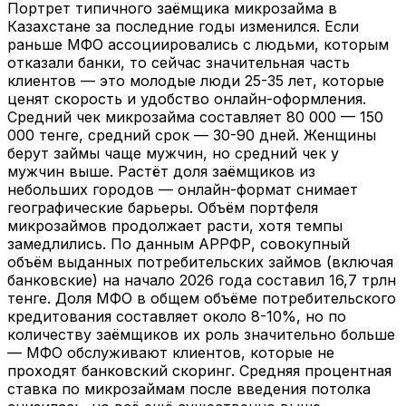
Портрет типичного заёмщика микрозайма в
Казахстане за последние годы изменился. Если
раньше МФО ассоциировались с людьми, которым
отказали банки, то сейчас значительная часть
клиентов — это молодые люди 25-35 лет, которые
ценят скорость и удобство онлайн-оформления.
Средний чек микрозайма составляет 80 000 — 150
000 тенге, средний срок — 30-90 дней. Женщины
берут займы чаще мужчин, но средний чек у
мужчин выше. Растёт доля заёмщиков из
небольших городов — онлайн-формат снимает
географические барьеры. Объём портфеля
микрозаймов продолжает расти, хотя темпы
замедлились. По данным АРРФР, совокупный
объём выданных потребительских займов (включая
банковские) на начало 2026 года составил 16,7 трлн
тенге. Доля МФО в общем объёме потребительского
кредитования составляет около 8-10%, но по
количеству заёмщиков их роль значительно больше
— МФО обслуживают клиентов, которые не
проходят банковский скоринг. Средняя процентная
ставка по микрозаймам после введения потолка