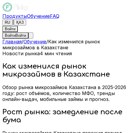
Продукты
Обучение
FAQ
|
RU
ҚАЗ
Войти
Войти
Войти
Главная
/
Обучение
/
Как изменился рынок
микрозаймов в Казахстане
Новости рынка
4
мин чтения
Как изменился рынок
микрозаймов в Казахстане
Обзор рынка микрозаймов Казахстана в 2025-2026
году: рост объёмов, количество МФО, тренды
онлайн-выдач, мобильные займы и прогноз.
Рост рынка: замедление после
бума
Рынок микрозаймов Казахстана пережил период