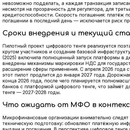
невозможно подделать, а каждая транзакция записан
несмотря на прозрачность для регулятора, для тре
кредитоспособности. Скорость погашения: платёж по
погашении в последний день — исключается риск пр
Сроки внедрения и текущий ст
Пилотный проект цифрового тенге реализуется поэта
кругом участников и создание базовой инфраструкт
(2025) включила полноценный запуск платформы в де
внедрены механизмы маркировки НДС для государств
расширение сферы применения. С апреля 2026 года 
этот пилот продлится до января 2027 года. Дорожна
конца 2026 года, после чего планируется полномас
банков с платформой цифрового тенге, что займёт 
тенге — 2027-2028 годы.
Что ожидать от МФО в контекс
Микрофинансовые организации внимательно следят з
техническую подготовку: обновляют платёжную инф
выдачи и погашения. В перспективе цифровое тенге