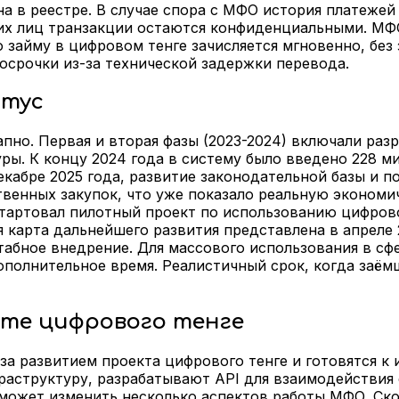
а в реестре. В случае спора с МФО история платеже
тьих лиц транзакции остаются конфиденциальными. МФ
 займу в цифровом тенге зачисляется мгновенно, без
осрочки из-за технической задержки перевода.
атус
пно. Первая и вторая фазы (2023-2024) включали ра
уры. К концу 2024 года в систему было введено 228 
кабре 2025 года, развитие законодательной базы и 
енных закупок, что уже показало реальную экономи
стартовал пилотный проект по использованию цифрово
я карта дальнейшего развития представлена в апреле
штабное внедрение. Для массового использования в с
дополнительное время. Реалистичный срок, когда заё
те цифрового тенге
а развитием проекта цифрового тенге и готовятся к
раструктуру, разрабатывают API для взаимодействия
 может изменить несколько аспектов работы МФО. Ско