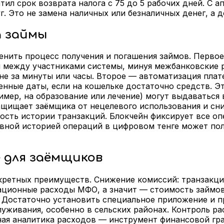
ил срок возврата налога с 75 до 5 рабочих дней. С а
г. Это не замена наличных или безналичных денег, а
а займы
нить процесс получения и погашения займов. Первое
 между участниками системы, минуя межбанковские ра
 не за минуты или часы. Второе — автоматизация плат
нные даты, если на кошельке достаточно средств. Эт
имер, на образование или лечение) могут выдаватьс
защищает заёмщика от нецелевого использования и сн
ость истории транзакций. Блокчейн фиксирует все о
вной историей операций в цифровом тенге может пол
 для заёмщиков
кретных преимуществ. Снижение комиссий: транзакци
ционные расходы МФО, а значит — стоимость займов 
. Достаточно установить специальное приложение и 
луживания, особенно в сельских районах. Контроль р
ная аналитика расходов — инструмент финансовой гр