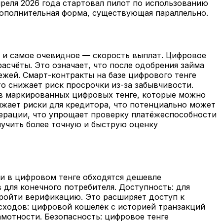
преля 2026 года стартовал пилот по использованию
 дополнительная форма, существующая параллельно.
 и самое очевидное — скорость выплат. Цифровое
счёты. Это означает, что после одобрения займа
ежей. Смарт-контракты на базе цифрового тенге
о снижает риск просрочки из-за забывчивости.
я в маркированных цифровых тенге, которые можно
ижает риски для кредитора, что потенциально может
перации, что упрощает проверку платёжеспособности
учить более точную и быструю оценку
и в цифровом тенге обходятся дешевле
для конечного потребителя. Доступность: для
пройти верификацию. Это расширяет доступ к
асходов: цифровой кошелёк с историей транзакций
амотности. Безопасность: цифровое тенге