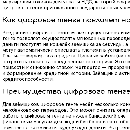
маркировки токенов для уплаты НДС, который сократ
цифрового тенге при оказании государственных услу
Как цифровое тенге повлияет н
Внедрение цифрового тенге может существенно изме
тенге позволяет осуществлять мгновенные переводы
деньги поступят на кошелёк заёмщика за секунды, а
могут автоматически списывать платежи в установле
Третье — маркировка средств. Целевые займы (напр
потратить только в определённых категориях. Это 
привести к снижению ставок. Четвёртое — прозрачн
и формирование кредитной истории. Заёмщик с акти
кредитоспособности.
Преимущества цифрового тенге
Для заёмщиков цифровое тенге несёт несколько кон
межбанковских переводов. Это может снизить опера
работы с цифровым тенге не нужен банковский счёт
финансовым услугам для людей без банковского обс
помогает отслеживать, куда уходят деньги. Встроен