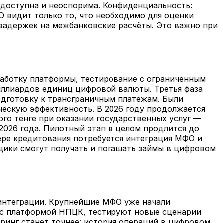
й доступна и неоспорима. Конфиденциальность:
О видит только то, что необходимо для оценки
 задержек на межбанковские расчёты. Это важно при
зработку платформы, тестирование с ограниченным
миллиардов единиц цифровой валюты. Третья фаза
подготовку к трансграничным платежам. Были
ческую эффективность. В 2026 году продолжается
го тенге при оказании государственных услуг —
 2026 года. Пилотный этап в целом продлится до
фере кредитования потребуется интеграция МФО и
мщики смогут получать и погашать займы в цифровом
 интеграции. Крупнейшие МФО уже начали
 с платформой НПЦК, тестируют новые сценарии
ринг станет точнее: история операций в цифровом