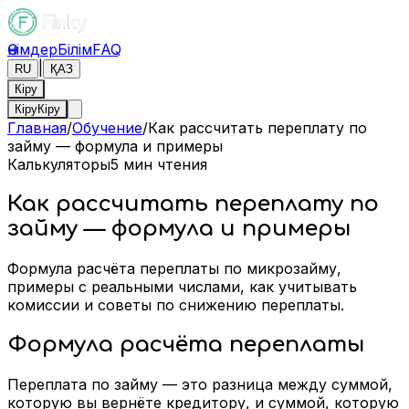
Өнімдер
Білім
FAQ
|
RU
ҚАЗ
Кіру
Кіру
Кіру
Главная
/
Обучение
/
Как рассчитать переплату по
займу — формула и примеры
Калькуляторы
5
мин чтения
Как рассчитать переплату по
займу — формула и примеры
Формула расчёта переплаты по микрозайму,
примеры с реальными числами, как учитывать
комиссии и советы по снижению переплаты.
Формула расчёта переплаты
Переплата по займу — это разница между суммой,
которую вы вернёте кредитору, и суммой, которую