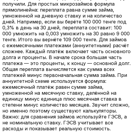
получили. Для простых микрозаймов формула
прямолинейна: переплата равна сумме займа,
умноженной на дневную ставку и на количество
дней. Например, если вы берёте 100 000 тенге под
0,3% в день на 30 дней, переплата составит: 100
000 умножить на 0,003 умножить на 30 равно 9 000
тенге. Итого вы вернёте 109 000 тенге. Для займов
с ежемесячными платежами (аннуитетными) расчёт
сложнее. Каждый платёж включает часть основного
долга и проценты. В начале срока большая часть
платежа — это проценты, к концу — основной долг.
Общая переплата вычисляется как сумма всех
платежей минус первоначальная сумма займа. При
аннуитетной схеме используется формула:
ежемесячный платёж равен сумме займа,
умноженной на месячную ставку, делённой на
единицу минус единица плюс месячная ставка в
степени минус количество месяцев. Звучит сложно,
но именно поэтому существуют калькуляторы.
Важно: для сравнения займов используйте ГЭСВ, а
не номинальную ставку. ГЭСВ учитывает все
расходы и показывает реальную стоимость.