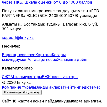
через ПКБ. Шкала оценки от 0 до 1000 баллов.
Finky.kz ақылы микронесие таңдау қызметін «FTD
PARTNERS» ЖШС (БСН 240940015079) ұсынады
Алматы қ., Бостандық ауданы, Бальзак к-сі, 8-үй,
393-кеңсе
support@finky.kz
Несиелер
Барлық несиелер
Картаға
Жоғары
мақұлдаумен
Алғашқы несие
Жалақыға дейін
Калькуляторлар
СЖТМ калькуляторы
БЖК калькуляторы
© 2026 finky.kz
Компания туралы
Заңды ақпарат
Рейтинг әдістемесі
Жазылымды болдырмау
Сайт 18 жастан асқан пайдаланушыларға арналған.