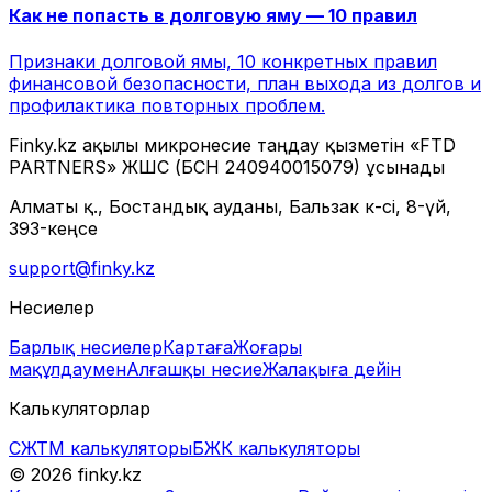
Как не попасть в долговую яму — 10 правил
Признаки долговой ямы, 10 конкретных правил
финансовой безопасности, план выхода из долгов и
профилактика повторных проблем.
Finky.kz ақылы микронесие таңдау қызметін «FTD
PARTNERS» ЖШС (БСН 240940015079) ұсынады
Алматы қ., Бостандық ауданы, Бальзак к-сі, 8-үй,
393-кеңсе
support@finky.kz
Несиелер
Барлық несиелер
Картаға
Жоғары
мақұлдаумен
Алғашқы несие
Жалақыға дейін
Калькуляторлар
СЖТМ калькуляторы
БЖК калькуляторы
© 2026 finky.kz