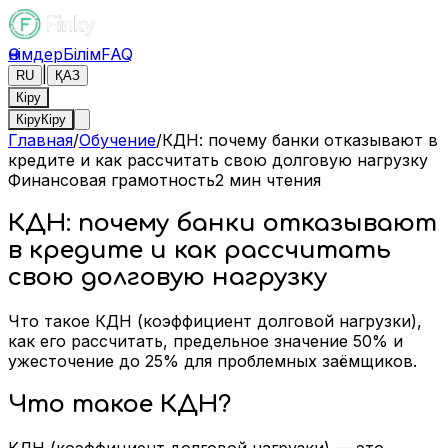
Өнімдер
Білім
FAQ
|
RU
ҚАЗ
Кіру
Кіру
Кіру
Главная
/
Обучение
/
КДН: почему банки отказывают в
кредите и как рассчитать свою долговую нагрузку
Финансовая грамотность
2
мин чтения
КДН: почему банки отказывают
в кредите и как рассчитать
свою долговую нагрузку
Что такое КДН (коэффициент долговой нагрузки),
как его рассчитать, предельное значение 50% и
ужесточение до 25% для проблемных заёмщиков.
Что такое КДН?
КДН (коэффициент долговой нагрузки) — это