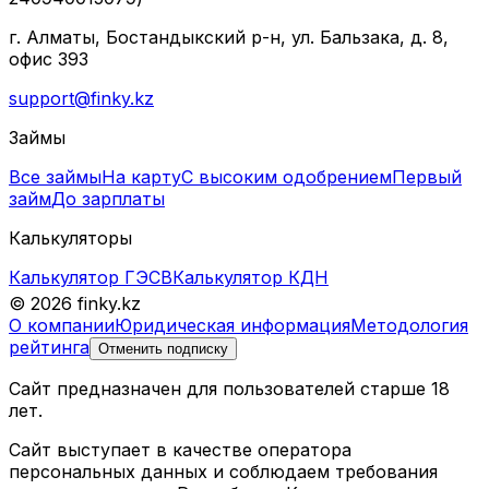
г. Алматы, Бостандыкский р-н, ул. Бальзака, д. 8,
офис 393
support@finky.kz
Займы
Все займы
На карту
С высоким одобрением
Первый
займ
До зарплаты
Калькуляторы
Калькулятор ГЭСВ
Калькулятор КДН
© 2026 finky.kz
О компании
Юридическая информация
Методология
рейтинга
Отменить подписку
Сайт предназначен для пользователей старше 18
лет.
Сайт выступает в качестве оператора
персональных данных и соблюдаем требования