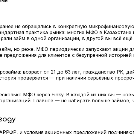
ммы.
 ранее не обращались в конкретную микрофинансовую
андартная практика рынка: многие МФО в Казахстане 
рали займ в одной организации, в другой вы всё ещё
займ, но реже. МФО периодически запускают акции дл
е предложения для клиентов с безупречной историей 
озайма: возраст от 21 до 63 лет, гражданство РК, д
стория проверяется — при наличии серьёзных просроч
есколько МФО через Finky. В каждой из них вы — новы
организаций. Главное — не набирать больше займов, 
году
АРРФР, и условия акционных предложений подчиняютс