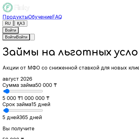
Продукты
Обучение
FAQ
|
RU
ҚАЗ
Войти
Войти
Войти
Займы на льготных усло
Акции от МФО со сниженной ставкой для новых кли
август 2026
Сумма займа
50 000
₸
5 000 ₸
1 000 000 ₸
Срок займа
15
дней
5 дней
365 дней
Вы получите