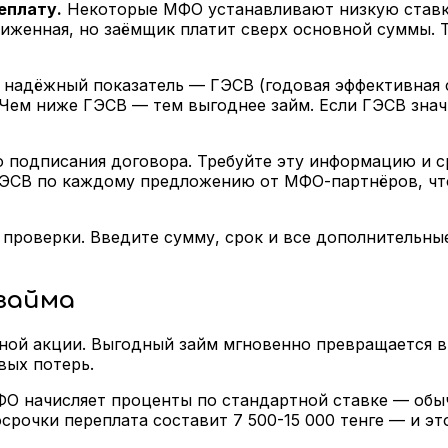
еплату.
Некоторые МФО устанавливают низкую ставку
иженная, но заёмщик платит сверх основной суммы. Т
надёжный показатель — ГЭСВ (годовая эффективная с
 Чем ниже ГЭСВ — тем выгоднее займ. Если ГЭСВ зна
 подписания договора. Требуйте эту информацию и с
 ГЭСВ по каждому предложению от МФО-партнёров, чт
 проверки. Введите сумму, срок и все дополнительн
 займа
ой акции. Выгодный займ мгновенно превращается в д
вых потерь.
О начисляет проценты по стандартной ставке — обычн
срочки переплата составит 7 500-15 000 тенге — и это