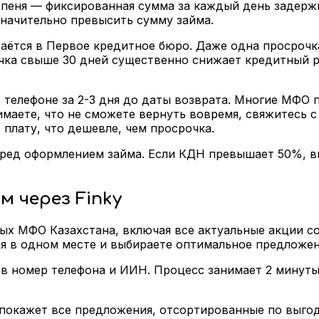
пеня — фиксированная сумма за каждый день задержк
значительно превысить сумму займа.
ётся в Первое кредитное бюро. Даже одна просрочка
чка свыше 30 дней существенно снижает кредитный ре
 телефоне за 2-3 дня до даты возврата. Многие МФО 
маете, что не сможете вернуть вовремя, свяжитесь 
плату, что дешевле, чем просрочка.
ред оформлением займа. Если КДН превышает 50%, вы
 через Finky
ных МФО Казахстана, включая все актуальные акции с
ия в одном месте и выбираете оптимальное предложен
зав номер телефона и ИИН. Процесс занимает 2 минут
 покажет все предложения, отсортированные по выго