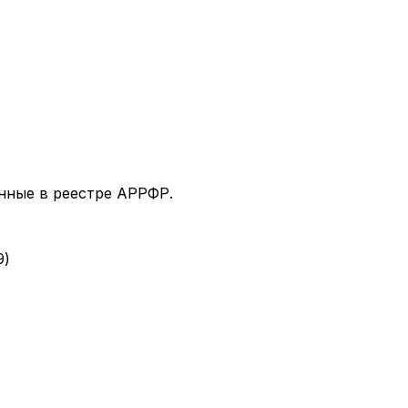
нные в реестре АРРФР.
9)