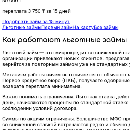
50 000
₸
переплата
3 750
₸
за 15 дней
Подобрать займ за 15 минут
Льготные займы
Первый займ
На карту
Все займы
Как работают льготные займы 
Льготный займ — это микрокредит со сниженной ст
организации привлекают новых клиентов, предлагая 
вернётся за повторным займом уже на стандартных 
Механизм работы ничем не отличается от обычного 
Первое кредитное бюро (ПКБ), получаете одобрение 
возврате переплата минимальна.
Важно понимать ограничения. Льготная ставка дейст
день, начисляются проценты по стандартной ставке 
соблюдении условий договора.
Суммы по акциям ограничены. Большинство МФО пред
со сниженной ставкой встречаются редко и обычно 