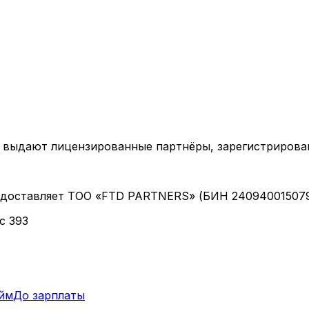
мы выдают лицензированные партнёры, зарегистрирова
предоставляет ТОО «FTD PARTNERS» (БИН 24094001507
с 393
йм
До зарплаты