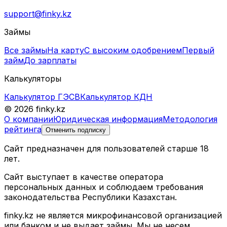
support@finky.kz
Займы
Все займы
На карту
С высоким одобрением
Первый
займ
До зарплаты
Калькуляторы
Калькулятор ГЭСВ
Калькулятор КДН
© 2026 finky.kz
О компании
Юридическая информация
Методология
рейтинга
Отменить подписку
Сайт предназначен для пользователей старше 18
лет.
Сайт выступает в качестве оператора
персональных данных и соблюдаем требования
законодательства Республики Казахстан.
finky.kz не является микрофинансовой организацией
или банком и не выдает займы. Мы не несем